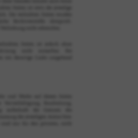
 diese fremden Inhalte auch keine
ten Seiten ist stets der jeweilige
ich. Die verlinkten Seiten wurden
he Rechtsverstöße überprüft.
 Verlinkung nicht erkennbar.
erlinkten Seiten ist jedoch ohne
rletzung nicht zumutbar. Bei
n wir derartige Links umgehend
alte und Werke auf diesen Seiten
 Vervielfältigung, Bearbeitung,
ng außerhalb der Grenzen des
immung des jeweiligen Autors bzw.
 sind nur für den privaten, nicht