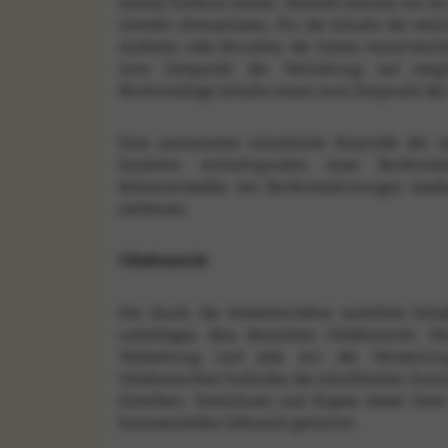
keinen Einfluss haben. Deshalb können wir für
Gewähr übernehmen. Für die Inhalte der verlink
Anbieter oder Betreiber der Seiten verantwortl
zum Zeitpunkt der Verlinkung auf möglic
Rechtswidrige Inhalte waren zum Zeitpunkt der
Eine permanente inhaltliche Kontrolle der v
konkrete Anhaltspunkte einer Rechtsve
Bekanntwerden von Rechtsverletzungen werde
entfernen.
Urheberrecht
Die durch die Seitenbetreiber erstellten Inh
unterliegen dem deutschen Urheberrecht. Die
Verbreitung und jede Art der Verwertu
Urheberrechtes bedürfen der schriftlichen Zust
Erstellers. Downloads und Kopien dieser Seite
kommerziellen Gebrauch gestattet.