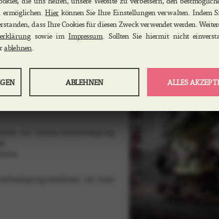
okies, die uns helfen, unsere Website zu verbessern, den bestmöglich
u ermöglichen.
Hier
können Sie Ihre Einstellungen verwalten. Indem Si
verstanden, dass Ihre Cookies für diesen Zweck verwendet werden. Weite
erklärung
sowie im
Impressum
. Sollten Sie hiermit nicht einvers
er
ablehnen
.
7 a Umsatzsteuergesetz:
GRUNDLEGENDES
EGEN
ABLEHNEN
ALLES AKZEPT
n über Website-Nutzung und -
Tools, die wesentliche S
Wir nutzen die Erkenntnisse,
ermöglichen, einschließl
Dienstleistungen und das
Servicekontinuität und Stando
sern.
kann nicht abgelehnt werden.
tform zur Online-Streitbeilegung
dr
.
essum.
reitbeilegungsverfahren vor einer