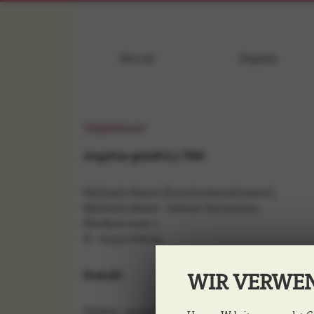
Porträt
Projekte
Impressum
Angaben gemäß § 5 TMG
Michaela Mayer (Einzelunternehmerin),
Michaela Mayer - Interior Decoration,
Fliederstrasse 1,
D - 85435 Erding
WIR VERWEN
Kontakt
Telefon:
0049 (0)8122 892277