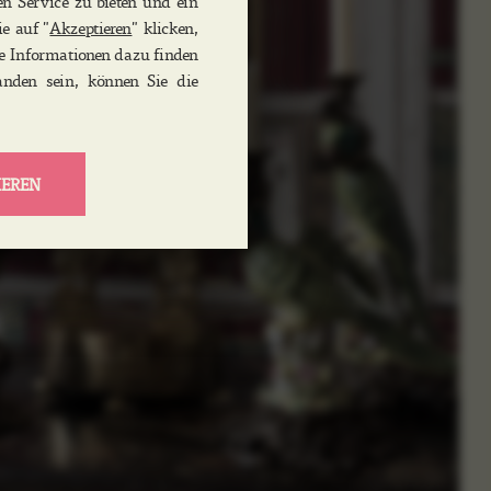
en Service zu bieten und ein
e auf "
Akzeptieren
" klicken,
re Informationen dazu finden
tanden sein, können Sie die
IEREN
ervices und Funktionen
ich Identitätsprüfung,
rtsicherheit. Diese Option