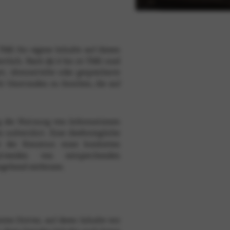
TMG für eigene Inhalte auf diesen
rtlich. Nach §§ 8 bis 10 TMG sind
et, übermittelte oder gespeicherte
h Umständen zu forschen, die auf
g der Nutzung von Informationen
n unberührt. Eine diesbezügliche
 der Kenntnis einer konkreten
twerden von entsprechenden
mgehend entfernen.
es Dritter, auf deren Inhalte wir