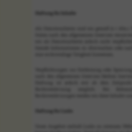
Haftung für Inhalte
Als Diensteanbieter sind wir gemäß § 7 Abs.1 
Seiten nach den allgemeinen Gesetzen verantwo
wir als Diensteanbieter jedoch nicht verpflicht
fremde Informationen zu überwachen oder nac
eine rechtswidrige Tätigkeit hinweisen.
Verpflichtungen zur Entfernung oder Sperrun
nach den allgemeinen Gesetzen bleiben hiervo
Haftung ist jedoch erst ab dem Zeitpunkt
Rechtsverletzung möglich. Bei Bekann
Rechtsverletzungen werden wir diese Inhalte u
Haftung für Links
Unser Angebot enthält Links zu externen Websit